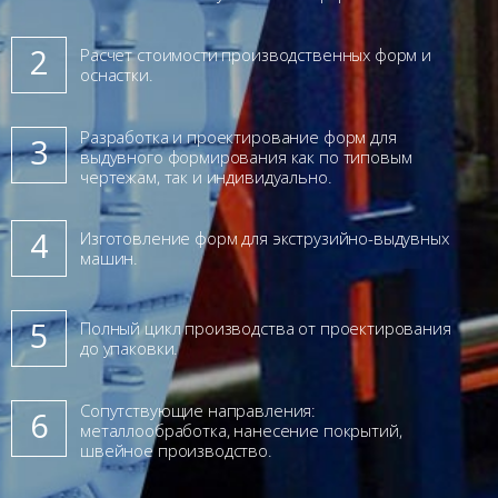
2
Расчет стоимости производственных форм и
оснастки.
Разработка и проектирование форм для
3
выдувного формирования как по типовым
чертежам, так и индивидуально.
4
Изготовление форм для экструзийно-выдувных
машин.
5
Полный цикл производства от проектирования
до упаковки.
Сопутствующие направления:
6
металлообработка, нанесение покрытий,
швейное производство.