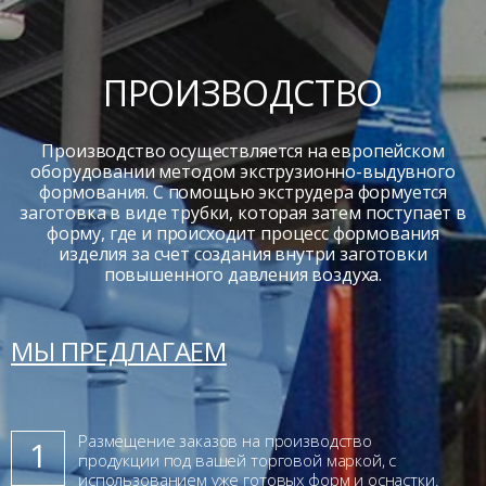
ПРОИЗВОДСТВО
Производство осуществляется на европейском
оборудовании методом экструзионно-выдувного
формования. С помощью экструдера формуется
заготовка в виде трубки, которая затем поступает в
форму, где и происходит процесс формования
изделия за счет создания внутри заготовки
повышенного давления воздуха.
МЫ ПРЕДЛАГАЕМ
Размещение заказов на производство
1
продукции под вашей торговой маркой, с
использованием уже готовых форм и оснастки.